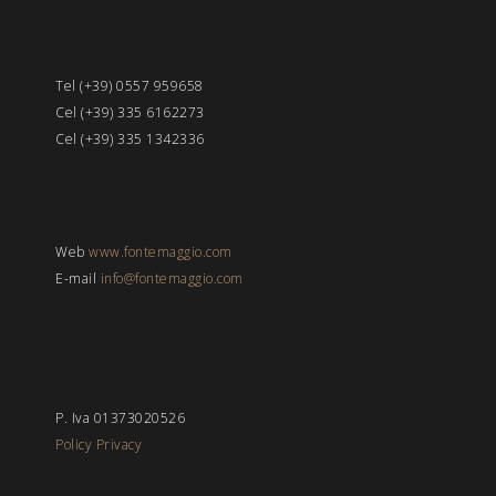
Tel (+39) 0557 959658
Cel (+39) 335 6162273
Cel (+39) 335 1342336
Web
www.fontemaggio.com
E-mail
info@fontemaggio.com
P. Iva 01373020526
Policy Privacy