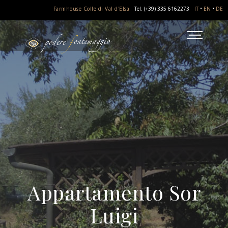
Farmhouse Colle di Val d'Elsa
Tel. (+39) 335 6162273
IT
•
EN
•
DE
Appartamento Sor
Luigi